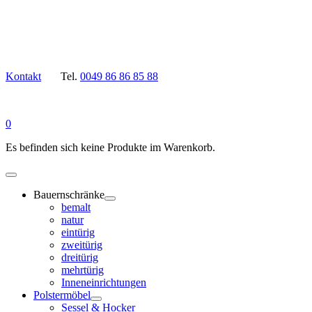
Kontakt
Tel.
0049 86 86 85 88
0
Es befinden sich keine Produkte im Warenkorb.
Bauernschränke
bemalt
natur
eintürig
zweitürig
dreitürig
mehrtürig
Inneneinrichtungen
Polstermöbel
Sessel & Hocker