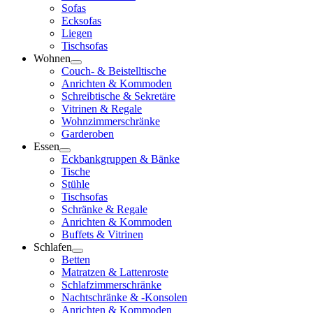
Sofas
Ecksofas
Liegen
Tischsofas
Wohnen
Couch- & Beistelltische
Anrichten & Kommoden
Schreibtische & Sekretäre
Vitrinen & Regale
Wohnzimmerschränke
Garderoben
Essen
Eckbankgruppen & Bänke
Tische
Stühle
Tischsofas
Schränke & Regale
Anrichten & Kommoden
Buffets & Vitrinen
Schlafen
Betten
Matratzen & Lattenroste
Schlafzimmerschränke
Nachtschränke & -Konsolen
Anrichten & Kommoden