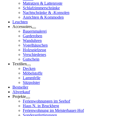
Matratzen & Lattenroste
Schlafzimmerschränke
Nachtschränke & -Konsolen
Anrichten & Kommoden
Leuchten
Accessoires
Bauernmalerei
Garderoben
Wanduhren
Vogelhäuschen
Holzspielzeug
Verschiedenes
Gutschein
Textilien
Decken
Möbelstoffe
Lammfelle
Sitzpolster
Bestseller
Abverkauf
Projekte
Ferienwohnungen im Seehof
Haus N. in Bruckberg
Ferienwohnung im Meisterbauer-Hof
Sonderanfertigungen