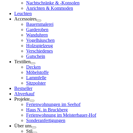
Nachtschränke & -Konsolen
Anrichten & Kommoden
Leuchten
Accessoires
Bauernmalerei
Garderoben
Wanduhren
Vogelhäuschen
Holzspielzeug
Verschiedenes
Gutschein
Textilien
Decken
Möbelstoffe
Lammfelle
Sitzpolster
Bestseller
Abverkauf
Projekte
Ferienwohnungen im Seehof
Haus N. in Bruckberg
Ferienwohnung im Meisterbauer-Hof
Sonderanfertigungen
Über uns
Stil