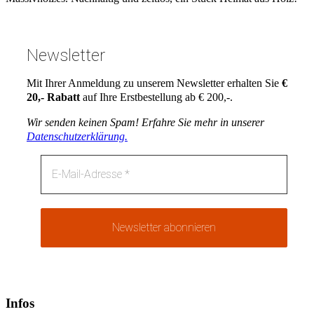
Rückruf bezüglich Einrichtungs-Beratung.
Rückruf bezüglich einer konkrete Produktanfrage.
Rückruf zur persönlichen Terminvereinbarung.
Newsletter
Ihre Telefonnummer:
*
Mit Ihrer Anmeldung zu unserem Newsletter erhalten Sie
€
Ihre Anfrage
*
20,- Rabatt
auf Ihre Erstbestellung ab € 200,-.
Datenschutz
*
Wir senden keinen Spam! Erfahre Sie mehr in unserer
Ich bin mit der Verarbeitung meiner Daten im Sinne der
Datenschutzerklärung.
Datenschutzerklärung einverstanden.
Bitte geben Sie die Antwort in Ziffern ein:
*
=
Website
Absenden
Katalog bestellen
Ihre Kontaktdaten
*
Vorname
Nachname
Infos
Anschrift
*