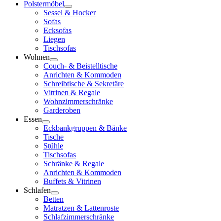
Polstermöbel
Sessel & Hocker
Sofas
Ecksofas
Liegen
Tischsofas
Wohnen
Couch- & Beistelltische
Anrichten & Kommoden
Schreibtische & Sekretäre
Vitrinen & Regale
Wohnzimmerschränke
Garderoben
Essen
Eckbankgruppen & Bänke
Tische
Stühle
Tischsofas
Schränke & Regale
Anrichten & Kommoden
Buffets & Vitrinen
Schlafen
Betten
Matratzen & Lattenroste
Schlafzimmerschränke