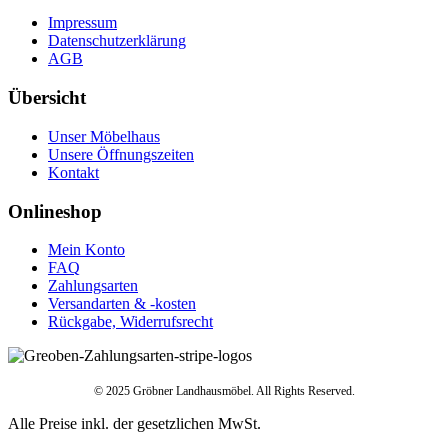
Adresse Zeile 1
Impressum
Anschriftzusatz
Datenschutzerklärung
Stadt
AGB
Land
Postleitzahl
Übersicht
Ihre E-Mailadresse
*
Telefon
*
Unser Möbelhaus
Unsere Öffnungszeiten
Nachricht
Kontakt
Datenschutz
*
Onlineshop
Ich bin mit der Verarbeitung meiner Daten im Sinne der
Datenschutzerklärung einverstanden.
Mein Konto
FAQ
Bitte geben Sie die Antwort in Ziffern ein:
*
Zahlungsarten
=
Versandarten & -kosten
Website
Rückgabe, Widerrufsrecht
Absenden
FAQ
© 2025 Gröbner Landhausmöbel. All Rights Reserved.
Häufig gestellte Fragen
Alle Preise inkl. der gesetzlichen MwSt.
Anfrage | Katalog