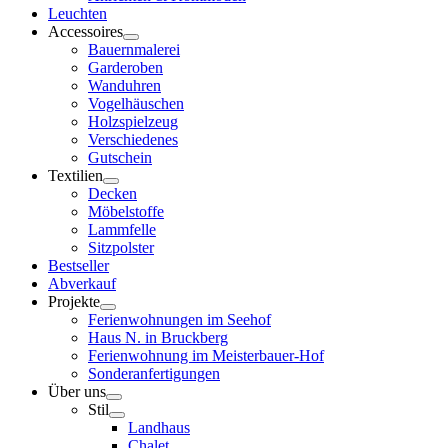
Leuchten
Accessoires
Bauernmalerei
Garderoben
Wanduhren
Vogelhäuschen
Holzspielzeug
Verschiedenes
Gutschein
Textilien
Decken
Möbelstoffe
Lammfelle
Sitzpolster
Bestseller
Abverkauf
Projekte
Ferienwohnungen im Seehof
Haus N. in Bruckberg
Ferienwohnung im Meisterbauer-Hof
Sonderanfertigungen
Über uns
Stil
Landhaus
Chalet