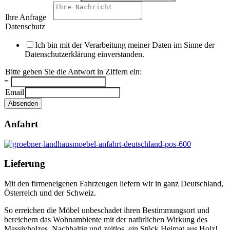
Ihre Anfrage
*
Datenschutz
*
Ich bin mit der Verarbeitung meiner Daten im Sinne der
Datenschutzerklärung einverstanden.
Bitte geben Sie die Antwort in Ziffern ein:
*
=
Email
Absenden
Anfahrt
Kontaktformular
Lieferung
Ihre Kontaktdaten
*
Mit den firmeneigenen Fahrzeugen liefern wir in ganz Deutschland,
Vorname
Österreich und der Schweiz.
Nachname
Ihre E-Mailadresse
So erreichen die Möbel unbeschadet ihren Bestimmungsort und
*
bereichern das Wohnambiente mit der natürlichen Wirkung des
Rückruf erbeten:
Massivholzes. Nachhaltig und zeitlos, ein Stück Heimat aus Holz!