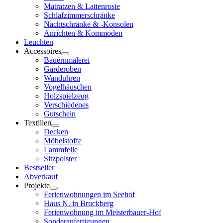
Matratzen & Lattenroste
Schlafzimmerschränke
Nachtschränke & -Konsolen
Anrichten & Kommoden
Leuchten
Accessoires
Bauernmalerei
Garderoben
Wanduhren
Vogelhäuschen
Holzspielzeug
Verschiedenes
Gutschein
Textilien
Decken
Möbelstoffe
Lammfelle
Sitzpolster
Bestseller
Abverkauf
Projekte
Ferienwohnungen im Seehof
Haus N. in Bruckberg
Ferienwohnung im Meisterbauer-Hof
Sonderanfertigungen