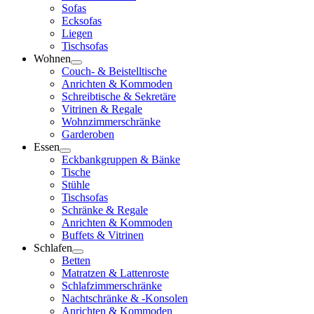
Sofas
Ecksofas
Liegen
Tischsofas
Wohnen
Couch- & Beistelltische
Anrichten & Kommoden
Schreibtische & Sekretäre
Vitrinen & Regale
Wohnzimmerschränke
Garderoben
Essen
Eckbankgruppen & Bänke
Tische
Stühle
Tischsofas
Schränke & Regale
Anrichten & Kommoden
Buffets & Vitrinen
Schlafen
Betten
Matratzen & Lattenroste
Schlafzimmerschränke
Nachtschränke & -Konsolen
Anrichten & Kommoden