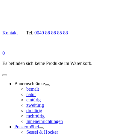
Kontakt
Tel.
0049 86 86 85 88
0
Es befinden sich keine Produkte im Warenkorb.
Bauernschränke
bemalt
natur
eintürig
zweitürig
dreitürig
mehrtürig
Inneneinrichtungen
Polstermöbel
Sessel & Hocker