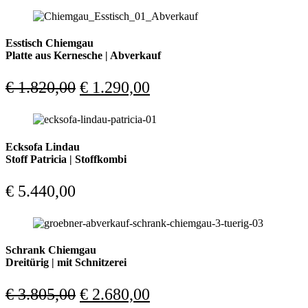
Esstisch Chiemgau
Platte aus Kernesche | Abverkauf
Ursprünglicher
Aktueller
€
1.820,00
€
1.290,00
Preis
Preis
war:
ist:
€ 1.820,00
€ 1.290,00.
Ecksofa Lindau
Stoff Patricia | Stoffkombi
€
5.440,00
Schrank Chiemgau
Dreitürig | mit Schnitzerei
Ursprünglicher
Aktueller
€
3.805,00
€
2.680,00