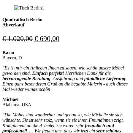
Preis
Preis
war:
ist:
€ 3.805,00
€ 2.680,00.
Quadrattisch Berlin
Abverkauf
Ursprünglicher
Aktueller
€
1.020,00
€
690,00
Preis
Preis
Karin
war:
ist:
Bayern, D
€ 1.020,00
€ 690,00.
"Es ist mir ein Anliegen Ihnen zu sagen, wie schön unsere Möbel
geworden sind.
Einfach perfekt!
Herzlichen Dank für die
hervorragende Beratung
, Ausführung und
pünktliche Lieferung
.
Einen ganz besonderen Gruß an die begabte Malerin - auch dieses
Mal wieder wunderschön
"
Michael
Alabama, USA
"Die Möbel sind wunderbar und genau so, wie Michelle sie sich
wünschte. Sie ist sehr stolz, wenn sie sie ihren Freundinnen zeigt.
Kompliment an die Arbeiter, sie waren sehr
freundlich und
professionell
. … Wir freuen uns, dass wir jetzt ein
sehr schönes