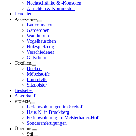
Nachtschränke & -Konsolen
Anrichten & Kommoden
Leuchten
Accessoires
Bauernmalerei
Garderoben
Wanduhren
Vogelhäuschen
Holzspielzeug
Verschiedenes
Gutschein
Textilien
Decken
Möbelstoffe
Lammfelle
Sitzpolster
Bestseller
Abverkauf
Projekte
Ferienwohnungen im Seehof
Haus N. in Bruckberg
Ferienwohnung im Meisterbauer-Hof
Sonderanfertigungen
Über uns
Stil