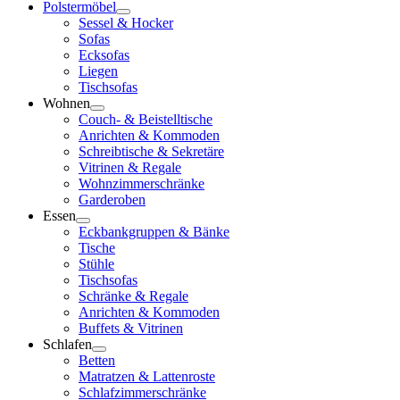
Polstermöbel
Sessel & Hocker
Sofas
Ecksofas
Liegen
Tischsofas
Wohnen
Couch- & Beistelltische
Anrichten & Kommoden
Schreibtische & Sekretäre
Vitrinen & Regale
Wohnzimmerschränke
Garderoben
Essen
Eckbankgruppen & Bänke
Tische
Stühle
Tischsofas
Schränke & Regale
Anrichten & Kommoden
Buffets & Vitrinen
Schlafen
Betten
Matratzen & Lattenroste
Schlafzimmerschränke