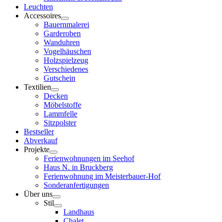
Leuchten
Accessoires
Bauernmalerei
Garderoben
Wanduhren
Vogelhäuschen
Holzspielzeug
Verschiedenes
Gutschein
Textilien
Decken
Möbelstoffe
Lammfelle
Sitzpolster
Bestseller
Abverkauf
Projekte
Ferienwohnungen im Seehof
Haus N. in Bruckberg
Ferienwohnung im Meisterbauer-Hof
Sonderanfertigungen
Über uns
Stil
Landhaus
Chalet