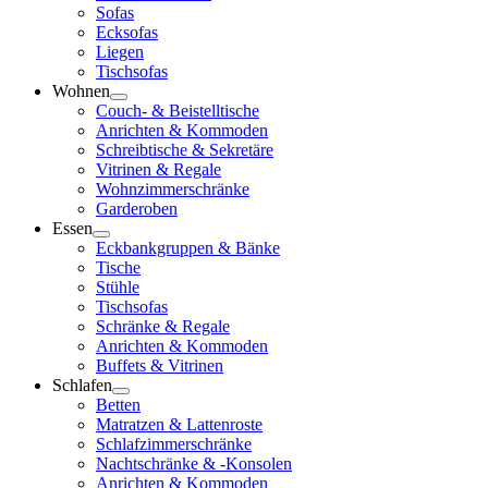
Sofas
Ecksofas
Liegen
Tischsofas
Wohnen
Couch- & Beistelltische
Anrichten & Kommoden
Schreibtische & Sekretäre
Vitrinen & Regale
Wohnzimmerschränke
Garderoben
Essen
Eckbankgruppen & Bänke
Tische
Stühle
Tischsofas
Schränke & Regale
Anrichten & Kommoden
Buffets & Vitrinen
Schlafen
Betten
Matratzen & Lattenroste
Schlafzimmerschränke
Nachtschränke & -Konsolen
Anrichten & Kommoden