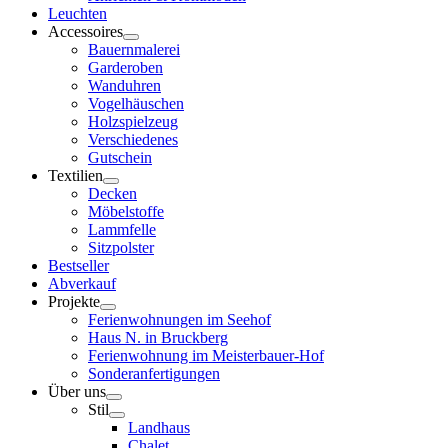
Leuchten
Accessoires
Bauernmalerei
Garderoben
Wanduhren
Vogelhäuschen
Holzspielzeug
Verschiedenes
Gutschein
Textilien
Decken
Möbelstoffe
Lammfelle
Sitzpolster
Bestseller
Abverkauf
Projekte
Ferienwohnungen im Seehof
Haus N. in Bruckberg
Ferienwohnung im Meisterbauer-Hof
Sonderanfertigungen
Über uns
Stil
Landhaus
Chalet