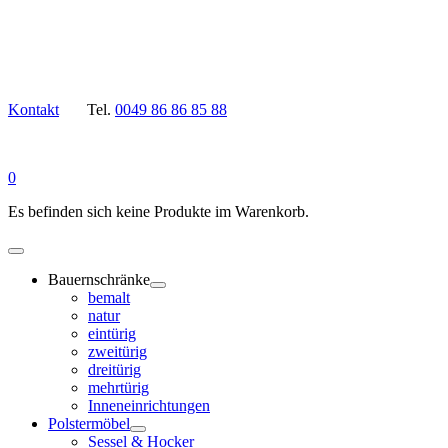
Kontakt
Tel.
0049 86 86 85 88
0
Es befinden sich keine Produkte im Warenkorb.
Bauernschränke
bemalt
natur
eintürig
zweitürig
dreitürig
mehrtürig
Inneneinrichtungen
Polstermöbel
Sessel & Hocker