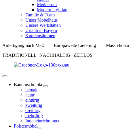
Mediterran
Modern – glufan
Familie & Team
Unser Möbelhaus
Unsere Werkstätten
Urlaub in Bayern
Kundenstimmen
Anfertigung nach Maß | Europaweite Lieferung | Massivholzmöb
TRADITIONELL | NACHHALTIG | ZEITLOS
Bauernschränke
bemalt
natur
eintürig
zweitürig
dreitürig
mehrtürig
Inneneinrichtungen
Polstermöbel