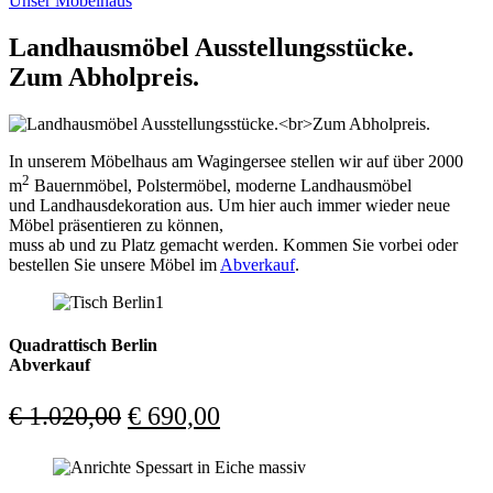
Unser Möbelhaus
Landhausmöbel Ausstellungsstücke.
Zum Abholpreis.
In unserem Möbelhaus am Wagingersee stellen wir auf über 2000
2
m
Bauernmöbel, Polstermöbel, moderne Landhausmöbel
und Landhausdekoration aus. Um hier auch immer wieder neue
Möbel präsentieren zu können,
muss ab und zu Platz gemacht werden. Kommen Sie vorbei oder
bestellen Sie unsere Möbel im
Abverkauf
.
Quadrattisch Berlin
Abverkauf
Ursprünglicher
Aktueller
€
1.020,00
€
690,00
Preis
Preis
war:
ist: