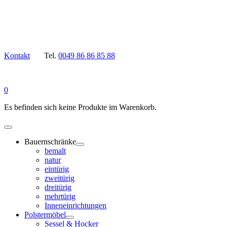
Kontakt
Tel.
0049 86 86 85 88
0
Es befinden sich keine Produkte im Warenkorb.
Bauernschränke
bemalt
natur
eintürig
zweitürig
dreitürig
mehrtürig
Inneneinrichtungen
Polstermöbel
Sessel & Hocker