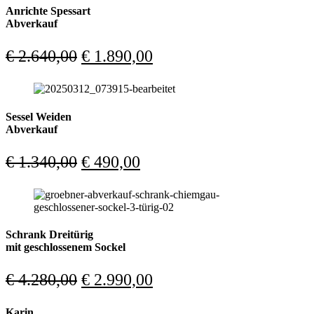
€ 1.020,00
€ 690,00.
Anrichte Spessart
Abverkauf
Ursprünglicher
Aktueller
€
2.640,00
€
1.890,00
Preis
Preis
war:
ist:
€ 2.640,00
€ 1.890,00.
Sessel Weiden
Abverkauf
Ursprünglicher
Aktueller
€
1.340,00
€
490,00
Preis
Preis
war:
ist:
€ 1.340,00
€ 490,00.
Schrank Dreitürig
mit geschlossenem Sockel
Ursprünglicher
Aktueller
€
4.280,00
€
2.990,00
Preis
Preis
Karin