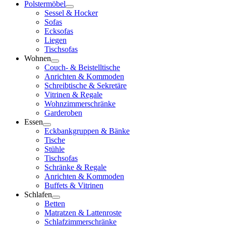
Polstermöbel
Sessel & Hocker
Sofas
Ecksofas
Liegen
Tischsofas
Wohnen
Couch- & Beistelltische
Anrichten & Kommoden
Schreibtische & Sekretäre
Vitrinen & Regale
Wohnzimmerschränke
Garderoben
Essen
Eckbankgruppen & Bänke
Tische
Stühle
Tischsofas
Schränke & Regale
Anrichten & Kommoden
Buffets & Vitrinen
Schlafen
Betten
Matratzen & Lattenroste
Schlafzimmerschränke