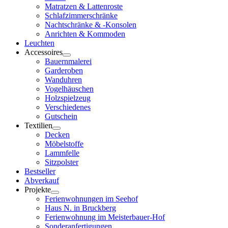
Matratzen & Lattenroste
Schlafzimmerschränke
Nachtschränke & -Konsolen
Anrichten & Kommoden
Leuchten
Accessoires
Bauernmalerei
Garderoben
Wanduhren
Vogelhäuschen
Holzspielzeug
Verschiedenes
Gutschein
Textilien
Decken
Möbelstoffe
Lammfelle
Sitzpolster
Bestseller
Abverkauf
Projekte
Ferienwohnungen im Seehof
Haus N. in Bruckberg
Ferienwohnung im Meisterbauer-Hof
Sonderanfertigungen