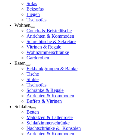
Sofas
Ecksofas
Liegen
Tischsofas
Wohnen
Couch- & Beistelltische
Anrichten & Kommoden
Schreibtische & Sekretäre
Vitrinen & Regale
Wohnzimmerschränke
Garderoben
Essen
Eckbankgruppen & Bänke
Tische
Stühle
Tischsofas
Schränke & Regale
Anrichten & Kommoden
Buffets & Vitrinen
Schlafen
Betten
Matratzen & Lattenroste
Schlafzimmerschränke
Nachtschränke & -Konsolen
Anrichten & Kommoden