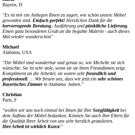
war:
ist:
Bayern, D
€ 4.280,00
€ 2.990,00.
"Es ist mir ein Anliegen Ihnen zu sagen, wie schön unsere Möbel
geworden sind.
Einfach perfekt!
Herzlichen Dank für die
hervorragende Beratung
, Ausführung und
pünktliche Lieferung
.
Einen ganz besonderen Gruß an die begabte Malerin - auch dieses
Mal wieder wunderschön
"
Michael
Alabama, USA
"Die Möbel sind wunderbar und genau so, wie Michelle sie sich
wünschte. Sie ist sehr stolz, wenn sie sie ihren Freundinnen zeigt.
Kompliment an die Arbeiter, sie waren sehr
freundlich und
professionell
. … Wir freuen uns, dass wir jetzt ein
sehr schönes
Bayerisches Zimmer
in Alabama haben."
Christian
Paris, F
"
wollen wir uns noch einmal bei Ihnen für Ihre
Sorgfältigkeit
bei
dem Aufbau der Möbel bedanken.
Können Sie auch Ihre Eltern für
die Qualität Ihrer Arbeit von uns sehr herzlich gratulieren.
Ihre Arbeit ist wirklich Kunst
.
"