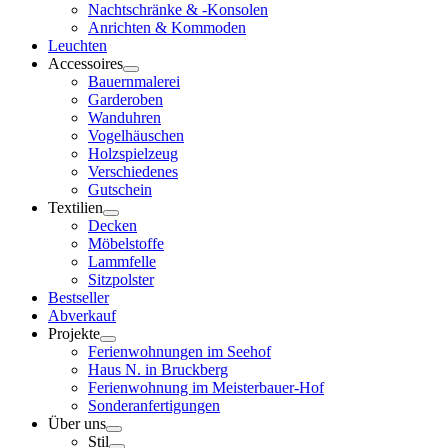
Nachtschränke & -Konsolen
Anrichten & Kommoden
Leuchten
Accessoires
Bauernmalerei
Garderoben
Wanduhren
Vogelhäuschen
Holzspielzeug
Verschiedenes
Gutschein
Textilien
Decken
Möbelstoffe
Lammfelle
Sitzpolster
Bestseller
Abverkauf
Projekte
Ferienwohnungen im Seehof
Haus N. in Bruckberg
Ferienwohnung im Meisterbauer-Hof
Sonderanfertigungen
Über uns
Stil