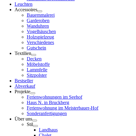
Leuchten
Accessoires
Bauernmalerei
Garderoben
Wanduhren
Vogelhäuschen
Holzspielzeug
Verschiedenes
Gutschein
Textilien
Decken
Möbelstoffe
Lammfelle
Sitzpolster
Bestseller
Abverkauf
Projekte
Ferienwohnungen im Seehof
Haus N. in Bruckberg
Ferienwohnung im Meisterbauer-Hof
Sonderanfertigungen
Über uns
Stil
Landhaus
Chalet